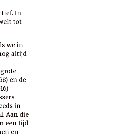
tief. In
welt tot
ls we in
og altijd
n
 grote
68) en de
6).
ssers
teeds in
l. Aan die
 een tijd
men en