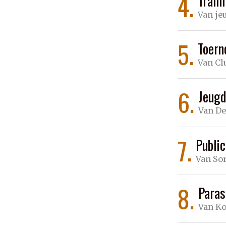
4.
Train
Van je
5.
Toern
Van Cl
6.
Jeug
Van De
7.
Public
Van Sor
8.
Paras
Van Ko