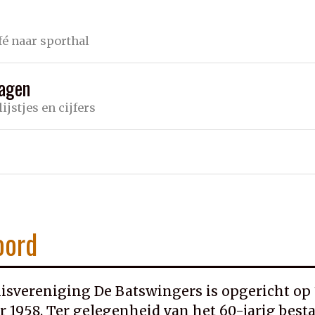
fé naar sporthal
lagen
lijstjes en cijfers
oord
isvereniging De Batswingers is opgericht op 
 1958. Ter gelegenheid van het 60-jarig best