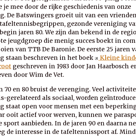
je mee door de rijke geschiedenis van onze
g. De Batswingers groeit uit van een vrienden
 tafeltennisbegrippen, gezonde vereniging v
 begin jaren 80. We zijn dan bekend in de regi
te jeugdgroep die menig succes boekt in com
oien van TTB De Baronie. De eerste 25 jaren 
g staan beschreven in het boek
Kleine kind
root
geschreven in 1983 door Jan Haarbosch e
ven door Wim de Vet.
n 70 en 80 bruist de verenging. Veel activiteit
is-gerelateerd als sociaal, worden geïntroduce
g staat open voor mensen met een beperking
ar ooit actief voor werven, kunnen we parasp
e sport aanbieden. In de jaren 90 en daarna n
 de interesse in de tafeltennissport af. Mind