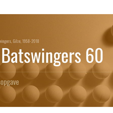
ingers, Gilze, 1958-2018
 Batswingers 60
sopgave