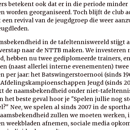
gers betekent ook dat er in die periode minder
en worden georganiseerd. Toch blijft de club ac
t een revival van de jeugdgroep die weer aanz
eugdleden.
sbekendheid in de tafeltenniswereld stijgt a
verstap naar de NTTB maken. We investeren n
gd, hebben nu twee gediplomeerde trainers, e
en (naast allerlei interne evenementen) twee
n per jaar: het Batswingerstoernooi (sinds 19
Afdelingskampioenschappen Jeugd (sinds 201
jkt de naamsbekendheid onder niet-tafeltenni
n het beste geval hoor je "Spelen jullie nog s
l?" Nee, we spelen al sinds 2007 in de sportha
aamsbekendheid zullen we moeten werken, in
 en weekbladen afnemen, sociale media opko