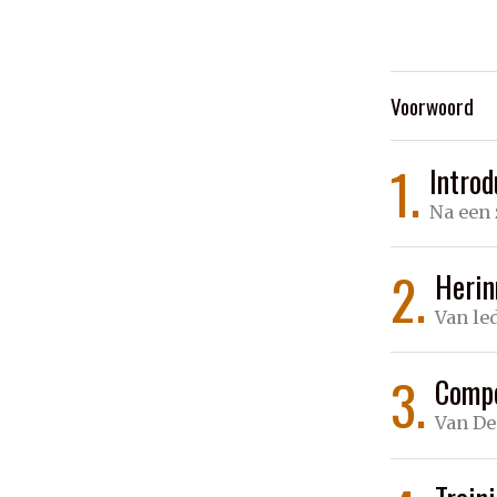
Voorwoord
1.
Introd
Na een 
2.
Herin
Van le
3.
Compe
Van De