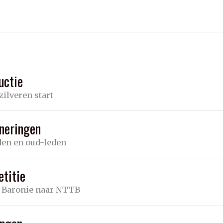
uctie
zilveren start
neringen
den en oud-leden
titie
 Baronie naar NTTB