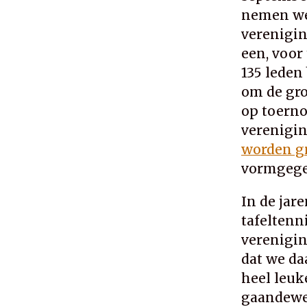
nemen we 
verenigin
een, voor
135 leden
om de gro
op toerno
verenigin
worden g
vormgege
In de jare
tafeltenn
verenigin
dat we da
heel leuk
gaandeweg