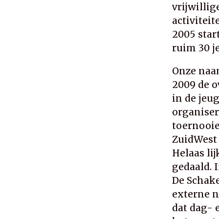
vrijwilli
activiteit
2005 star
ruim 30 j
Onze naam
2009 de o
in de jeu
organiser
toernooie
ZuidWest 
Helaas li
gedaald. I
De Schake
externe n
dat dag-