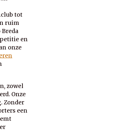
club tot
an ruim
o Breda
petitie en
van onze
eren
n
en, zowel
erd. Onze
. Zonder
orters een
eemt
er