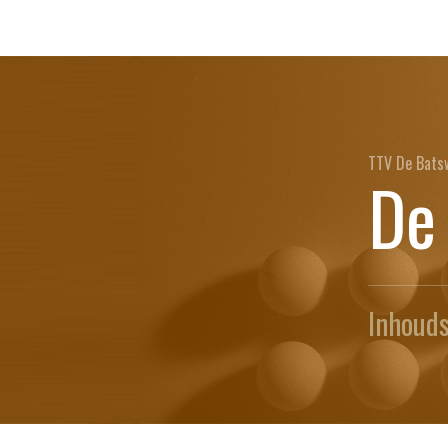
TTV De Batsw
De
Inhoud