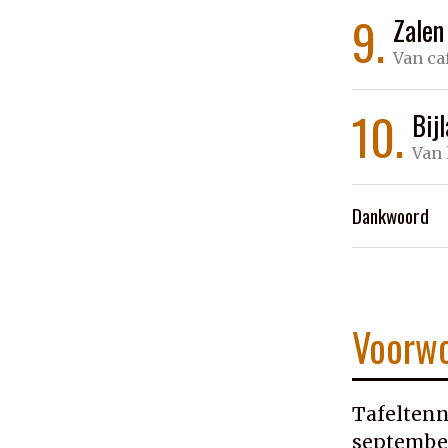
9.
Zalen
Van ca
10.
Bij
Van 
Dankwoord
Voorw
Tafeltenn
september